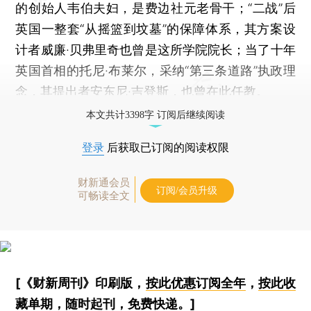
的创始人韦伯夫妇，是费边社元老骨干；“二战”后
英国一整套“从摇篮到坟墓”的保障体系，其方案设
计者威廉·贝弗里奇也曾是这所学院院长；当了十年
英国首相的托尼·布莱尔，采纳“第三条道路”执政理
念，其提出者安东尼·吉登斯，也曾在此任教。
本文共计3398字 订阅后继续阅读
登录
后获取已订阅的阅读权限
财新通会员
订阅/会员升级
可畅读全文
[《财新周刊》印刷版，
按此优惠订阅全年
，
按此收
藏单期
，随时起刊，免费快递。]