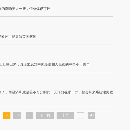
统的影响要大一些，但总体仍可控
退欧还可能导致英国解体
度上反映出来，真正加息对中国经济和人民币的冲击小于去年
掉了，而经济和政治是不可分割的，无论忽视哪一方，都会带来系统性失败
9
10
...
13
下一页
末页
GO