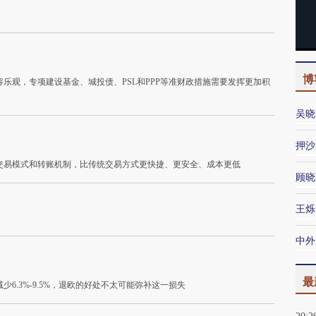
博
乐观，专项建设基金、城投债、PSL和PPP等准财政措施需要发挥更加积
吴晓
押沙
交易模式和转账机制，比传统交易方式更快捷、更安全、成本更低
顾晓
王烁
中外
最
6.3%-9.5%，退欧的好处不太可能弥补这一损失