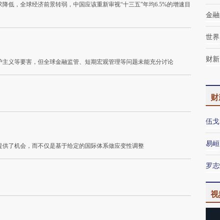
降低，全球经济前景转弱，中国应该重新审视“十三五”年均6.5%的增速目
金融
世界
财新
护主义等要害，但全球金融监管、短期宏观管理等问题未能充分讨论
财
伍戈
易峘
提供了机会，而不仅是基于给定的国际体系做应变性调整
罗志
视