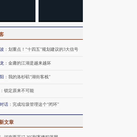
客
波
：
划重点！“十四五”规划建议的3大信号
龙
：
金庸的江湖是越来越坏
阳
：
我的洛杉矶“湖街客栈”
：
锁定原来不可能
对话
：
完成垃圾管理这个“闭环”
新文章