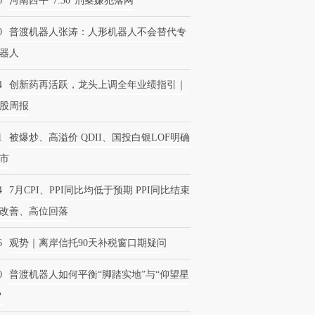
6
河南西平“7.30”刑案嫌犯落网
0
普渡机器人张涛：人形机器人不会替代专
器人
4
创新药再活跃，龙头上调全年业绩指引｜
股周报
1
被爆炒、高溢价 QDII、国投白银LOF明确
市
4
7月CPI、PPI同比均低于预期 PPI同比结束
改善、高位回落
6
观势｜离岸信托90天补税窗口期疑问
0
普渡机器人如何平衡“脚踏实地”与“仰望星
？