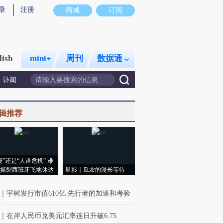
录
注册
商城
订阅
lish
mini+
周刊
数据通
讣闻
辑推荐
侵”还是“人道危机” 难
撕裂西班牙飞地休达
显影｜瓜农的漫长等待
｜
宇树发行市值610亿 先行者的加速和考验
｜
在岸人民币兑美元汇率连日升破6.75