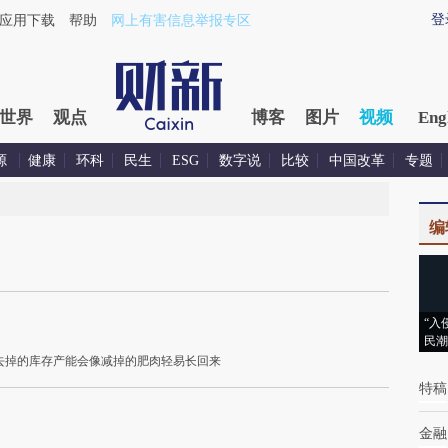
登
应用下载
帮助
网上有害信息举报专区
世界
观点
博客
图片
视频
Eng
源
健康
环科
民生
ESG
数字说
比较
中国改革
专题
编
“入
民潮
去掉的库存产能会像减掉的肥肉轻易长回来
特稿
金融