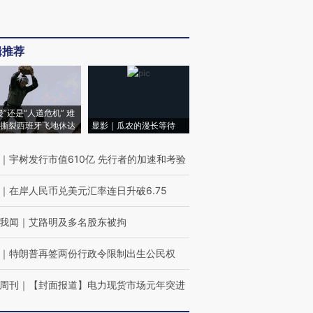
辑推荐
侵”还是“人道危机” 难
撕裂西班牙飞地休达
显影｜瓜农的漫长等待
｜
宇树发行市值610亿 先行者的加速和考验
｜
在岸人民币兑美元汇率连日升破6.75
我闻
｜
艾路明及多名股东被拘
｜
特朗普再签两份行政令限制出生公民权
周刊
｜
【封面报道】电力现货市场元年突进