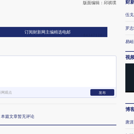
财
版面编辑：邱祺璞
伍戈
罗志
订阅财新网主编精选电邮
易峘
视
新网观点
发布
博
本篇文章暂无评论
唐涯