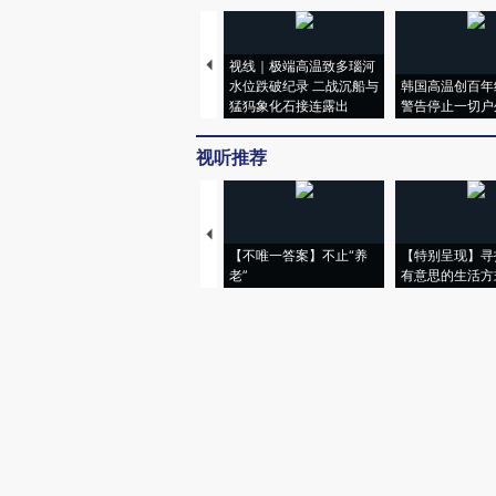
视线｜极端高温致多瑙河
水位跌破纪录 二战沉船与
韩国高温创百年
猛犸象化石接连露出
警告停止一切户
视听推荐
【不唯一答案】不止“养
【特别呈现】寻
老”
有意思的生活方