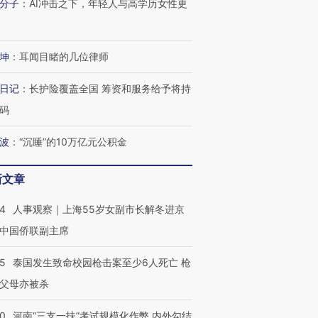
分子
：
AI冲击之下，年轻人与高学历女性更
跨国走私7万
视线｜被称为“蟑螂”的印
视线｜“入侵”还是“人道危
检体内含3种
度Z世代 用街头抗争将教
机”？难民潮撕裂西班牙
秘鲁纳斯
坤
：
耳闻目睹的几位律师
育部长拱下台
飞地休达
13人遇难
日记
：
长护险覆盖全国 筹资和服务给予将持
码
波
：
“沉睡”的10万亿元公积金
进第四届链博
【商旅对话】华住集团
技“链”接产
【特别呈现】寻找100种
CFO：不靠规模取胜，华
【特别呈
有意思的生活方式·第三对
住三大增长引擎是什么？
有意思的
新文章
24
人事观察｜上海55岁女副市长解冬进京
中国侨联副主席
45
泰国发生致命校园枪击案至少6人死亡 枪
父母亦被杀
40
河南“三支一扶”考试规模化作弊 内外勾结