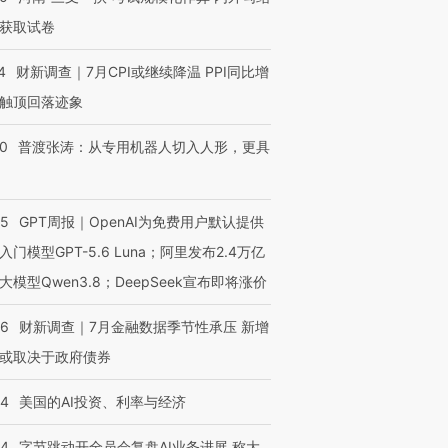
获取试卷
4
财新调查｜7月CPI或继续降温 PPI同比增
触顶回落迹象
00
普渡张涛：从专用机器人切入人形，更具
55
GPT周报｜OpenAI为免费用户默认提供
入门模型GPT-5.6 Luna；阿里发布2.4万亿
大模型Qwen3.8；DeepSeek宣布即将涨价
46
财新调查｜7月金融数据季节性承压 新增
或取决于政府债券
44
美国的AI投资、利率与经济
44
字节跳动开全员会复盘AI业务进展 称大