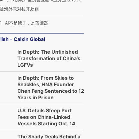
被海外竞对拉开差距
1
AI不是镜子，是蒸馏器
lish - Caixin Global
In Depth: The Unfinished
Transformation of China’s
LGFVs
In Depth: From Skies to
Shackles, HNA Founder
Chen Feng Sentenced to 12
Years in Prison
U.S. Details Steep Port
Fees on China-Linked
Vessels Starting Oct. 14
The Shady Deals Behind a