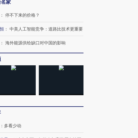
新名家
：
停不下来的价格？
恒
：
中美人工智能竞争：道路比技术更重要
：
海外能源供给缺口对中国的影响
频
客
：
多看少动