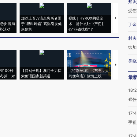
知识
受伤
加沙上百万流离失所者困
视线｜HYROX的吸金
马航飞行员
纪录 当局
于“塑料烤箱” 高温引发健
术：是什么让中产们甘
粒摇头丸 尿
丁金
外活动
康危机
心“花钱找虐”？
毒品
村夫
续加
吴晓
【推广】走
找100种
【特别呈现】澳门全力探
【特别呈现】《东莞，人
会，让数智科
式·第一对
索葡语国家新渠道
间便利店》倾情上线
业
最
18:
候任
17:
手祖
17: