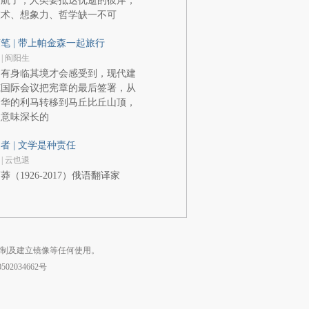
启航了，人类要抵达优逝的彼岸，
技术、想象力、哲学缺一不可
笔 | 带上帕金森一起旅行
 | 阎阳生
只有身临其境才会感受到，现代建
筑国际会议把宪章的最后签署，从
繁华的利马转移到马丘比丘山顶，
是意味深长的
者 | 文学是种责任
 | 云也退
莽（1926-2017）俄语翻译家
复制及建立镜像等任何使用。
02034662号