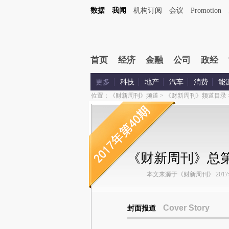
数据
我闻
机构订阅
会议
Promotion
首页
经济
金融
公司
政经
更多
科技
地产
汽车
消费
能
位置：
《财新周刊》频道
>
《财新周刊》频道目录
《财新周刊》总第
本文来源于《财新周刊》 2017年第
Cover Story
封面报道