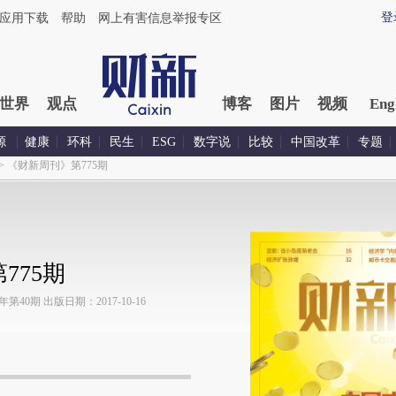
登
应用下载
帮助
网上有害信息举报专区
世界
观点
博客
图片
视频
Eng
源
健康
环科
民生
ESG
数字说
比较
中国改革
专题
>
《财新周刊》第775期
775期
40期 出版日期：2017-10-16