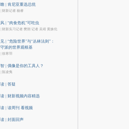
瞻 | 肯尼亚重选总统
 | 财新记者 杨睿
风 | “肉食危机”可吃虫
 | 财新实习记者 樊朔 记者 吴靖 黄姝伦
见 | “危险世界”与“丛林法则”：
保守派的世界观根基
 | 徐寒羽
智 | 偶像是你的工具人？
 | 陈凌隽
读 | 答疑
读 | 财新视频内容精选
读 | 读周刊 看视频
读 | 封面回声