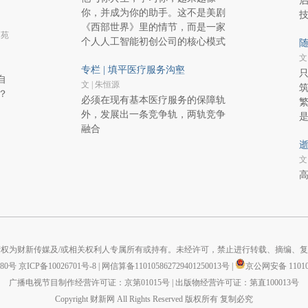
你，并成为你的助手。这不是美剧
《西部世界》里的情节，而是一家
 苑
个人人工智能初创公司的核心模式
随
文
专栏 | 填平医疗服务沟壑
自
文 | 朱恒源
？
必须在现有基本医疗服务的保障轨
外，发展出一条竞争轨，两轨竞争
融合
逝
文
高
权为财新传媒及/或相关权利人专属所有或持有。未经许可，禁止进行转载、摘编、
880号
京ICP备10026701号-8
|
网信算备110105862729401250013号
|
京公网安备 110105
广播电视节目制作经营许可证：京第01015号
|
出版物经营许可证：第直100013号
Copyright 财新网 All Rights Reserved 版权所有 复制必究