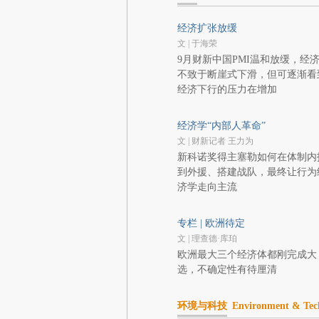
经济扩张放缓
文 | 于海荣
9月财新中国PMI温和放缓，经
不致于断崖式下滑，但可逐渐看
经济下行的压力在增加
经济学“内部人革命”
文 | 财新记者 王力为
新科诺奖得主塞勒如何在体制内
到外援、搭建战队，最终让行为
济学走向主流
专栏 | 欧洲待定
文 | 理查德·库珀
欧洲最大三个经济体都刚完成大
选，不确定性有待厘清
环境与科技
Environment & Tec