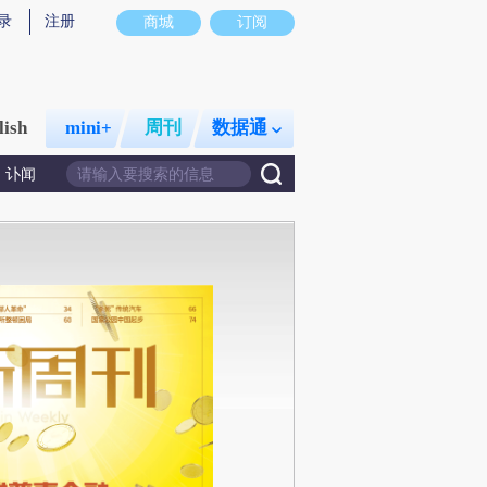
录
注册
商城
订阅
lish
mini+
周刊
数据通
讣闻