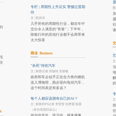
显
专栏 | 周期性上升证实 警惕过度期
图
待
文 | 陈昌华
济
几乎所有的周期性行业，都在年中
到
交出令人满意的“答卷”；下半年，
除银行外的其他行业都不会再带来
太大惊喜
商业
Business
艺
找
文
经
“杀死”传统汽车
文 | 财新记者 郑丽纯 安丽敏
政府和车企似乎正在合力将内燃机
送入博物馆，跑步迎向电动汽车，
这个时间表还有多远？
专
每个人都应该拥有自己的AI？
文
文 | 财新特约记者 李莹莹 张梦圆 陆晨
（发自美国旧金山）
h
他与你共生，学习你，越来越像