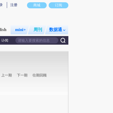
录
注册
商城
订阅
lish
mini+
周刊
数据通
讣闻
上一期
下一期
往期回顾