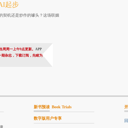
I起步
的契机还是炒作的噱头？这场联姻
当周周一上午9点更新。
APP
一期杂志，下载订阅，先睹为
新书预读
Book Trials
数字版用户专享
回
骤