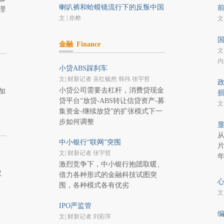
喇叭裤和蛤蟆镜流行下的反叛中国
前
理
文 | 赤桦
文
国
金融
Finance
文
内
小贷ABS踩刹车
文| 财新记者 吴红毓然 韩祎 张宇哲
政
小贷公司需要去杠杆，消费贷现金
加
贷平台“放贷-ABS转让信贷资产-募
文
集资金-继续放贷”的扩张模式下一
步如何调整
显
从
中小银行“联网”突围
片
文| 财新记者 张宇哲
激烈竞争下，中小银行抱团取暖、
权
借力各种形式的金融科技试图突
心
；
围，各种模式各有优劣
文
IPO严监管
编
文| 财新记者 刘彩萍