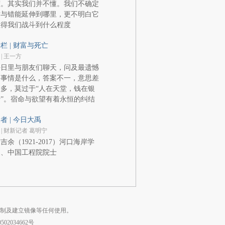
懂。其实我们并不懂。我们不确定
对与错能延伸到哪里，更不明白它
值得我们战斗到什么程度
栏 | 财富与死亡
 | 王一方
平日里与朋友们聊天，问及最遗憾
的事情是什么，答案不一，意思差
多，莫过于“人在天堂，钱在银
”。宿命与欲望有着永恒的纠结
者 | 今日大禹
 | 财新记者 葛明宁
吉余（1921-2017）河口海岸学
家、中国工程院院士
复制及建立镜像等任何使用。
02034662号