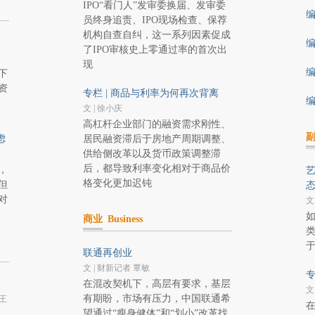
IPO“看门人”发审委换届、发审委
编
员终身追责、IPO现场检查、保荐
机构自查自纠，这一系列因素促成
编
了IPO审核史上零通过率的首次出
现
编
下
资
专栏 | 商品与利率为何再次背离
编
文 | 徐小庆
高杠杆企业部门的融资需求刚性、
虑
居民融资滞后于房地产周期调整、
供给侧改革以及货币政策调整滞
后，都导致利率变化相对于商品价
，
艺
格变化更加迟钝
但
对
文
商业
Business
联通再创业
文 | 财新记者 覃敏
专
在混改契机下，高层有要求，基层
文
有期盼，市场有压力，中国联通希
王
望通过“瘦身健体”和“划小”改革找