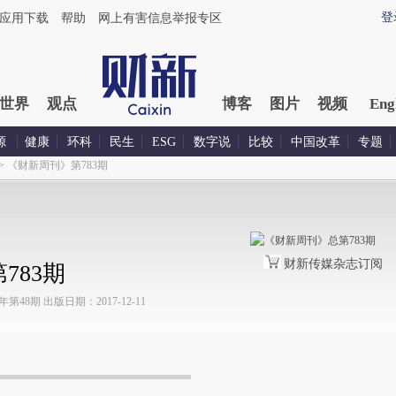
登
应用下载
帮助
网上有害信息举报专区
世界
观点
博客
图片
视频
Eng
源
健康
环科
民生
ESG
数字说
比较
中国改革
专题
>
《财新周刊》第783期
财新传媒杂志订阅
783期
48期 出版日期：2017-12-11