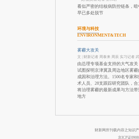
看似严密的结核病防控链条，暗
早已多处脱节
环境与科技
ENVIRONMENT&TECH
雾霾大攻关
文 | 财新记者 周泰来 周辰 实习记者 
由总理专项基金支持的大气攻关
试图探明京津冀及周边地区雾霾
成因和治理方法。1500名专家和
术人员、28支跟踪研究团队，合
将治理雾霾的最新成果与方法带
地方
财新网所刊载内容之知识产
京ICP证090