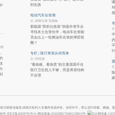
到生路
中
电动汽车合资潮
文 | 财新记者 安丽敏
专
新能源“双积分政策”倒逼外资车企
文
寻找本土合资伙伴，电动车合资能
否走出上一轮燃油车合资的博弈怪
圈？
不
武骁
行
，
专栏 | 医疗筹资从何而来
的
文 | 朱恒源
逝
技
“看病难、看病贵”的主要原因不在
文
力
医疗卫生投入不够，而是筹资结构
陈
到
不合理
权为财新传媒及/或相关权利人专属所有或持有。未经许可，禁止进行转载、摘编、
880号
京ICP备10026701号-8
|
网信算备110105862729401250013号
|
京公网安备 110105