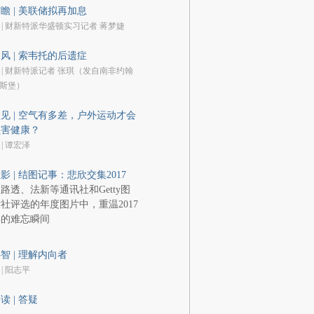
瞻 | 美联储拟再加息
 | 财新特派华盛顿实习记者 蒋梦婕
风 | 索韦托的后遗症
 | 财新特派记者 张琪（发自南非约翰
斯堡）
见 | 空气有多差，户外运动才会
损害健康？
 | 谭宏泽
影 | 结图记事：悲欣交集2017
路透、法新等通讯社和Getty图
社评选的年度图片中，重温2017
年的难忘瞬间
智 | 理解内向者
 | 阳志平
读 | 答疑