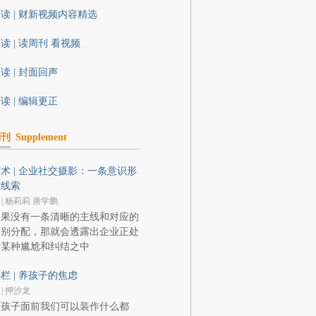
读 | 财新视频内容精选
读 | 读周刊 看视频
读 | 封面回声
读 | 编辑更正
副刊
Supplement
术 | 企业社交摄影：一条意识形
态线索
 | 杨莉莉 唐学鹏
如果没有一条清晰的主线和对应的
类别分配，那就会透露出企业正处
于某种尴尬和纠结之中
栏 | 养孩子的焦虑
 | 押沙龙
在孩子面前我们可以装作什么都