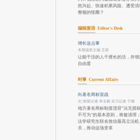
然兴起、快速积累风险、遭受清
整顿的怪圈？
编辑絮语
Editor's Desk
增长这点事
本期值班主编 王烁
让能干活的人干擅长的活，并增
自由度
时事
Current Affairs
向著名商标宣战
文| 财新记者 单玉晓 实习记者 于璐
地方著名商标制度违背“法无授
不可为”的基本原则，将被清理
法学研究生联名致信最高立法机
关，推动这场变革