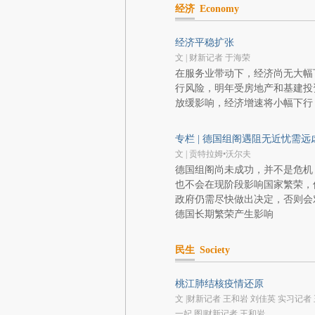
经济
Economy
经济平稳扩张
文 | 财新记者 于海荣
在服务业带动下，经济尚无大幅
行风险，明年受房地产和基建投
放缓影响，经济增速将小幅下行
专栏 | 德国组阁遇阻无近忧需远
文 | 贡特拉姆•沃尔夫
德国组阁尚未成功，并不是危机
也不会在现阶段影响国家繁荣，
政府仍需尽快做出决定，否则会
德国长期繁荣产生影响
民生
Society
桃江肺结核疫情还原
文 |财新记者 王和岩 刘佳英 实习记者 
一妃 图|财新记者 王和岩