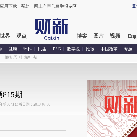
登
应用下载
帮助
网上有害信息举报专区
世界
观点
博客
图片
视频
Eng
源
健康
环科
民生
ESG
数字说
比较
中国改革
专题
>
《财新周刊》第815期
815期
30期 出版日期：2018-07-30