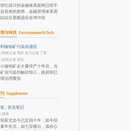
上世纪设计的金融体系架构已经不
适合目前的形势，金融管理体系需
要比以往更能适应全球冲击
环境与科技
Environment&Tech
慈利镍钼矿污染后遗症
 | 财新记者 周辰 实习记者 丁慧
 | 财新记者 周辰
中小镍钼矿企大量停产十年后，当
地矿业污染仍触目惊心，政府却已
难堪治理重负
副刊
Supplement
笔 | 苏北笔记
 | 杨葵
告别苏北迄今已近四十年，如今回
忆童年生活，如七宝楼台，虽在心