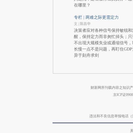
在哪里？
专栏 | 两难之际更需定力
文 | 陈昌华
决策者应对各种信号保持敏锐和
醒，保持定力而非匆忙掉头；只
不出现大规模失业或通缩信号，
长慢一点不是问题，再盯住GDP
异于刻舟求剑
财新网所刊载内容之知识产
京ICP证090
违法和不良信息举报电话（涉网络暴