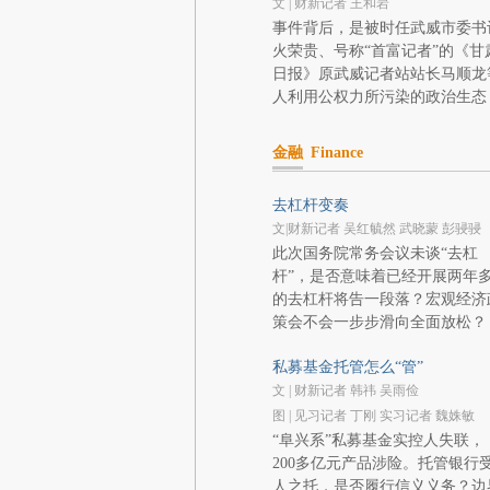
文 | 财新记者 王和岩
事件背后，是被时任武威市委书
火荣贵、号称“首富记者”的《甘
日报》原武威记者站站长马顺龙
人利用公权力所污染的政治生态
金融
Finance
去杠杆变奏
文|财新记者 吴红毓然 武晓蒙 彭骎骎
此次国务院常务会议未谈“去杠
杆”，是否意味着已经开展两年
的去杠杆将告一段落？宏观经济
策会不会一步步滑向全面放松？
私募基金托管怎么“管”
文 | 财新记者 韩祎 吴雨俭
图 | 见习记者 丁刚 实习记者 魏姝敏
“阜兴系”私募基金实控人失联，
200多亿元产品涉险。托管银行
人之托，是否履行信义义务？边