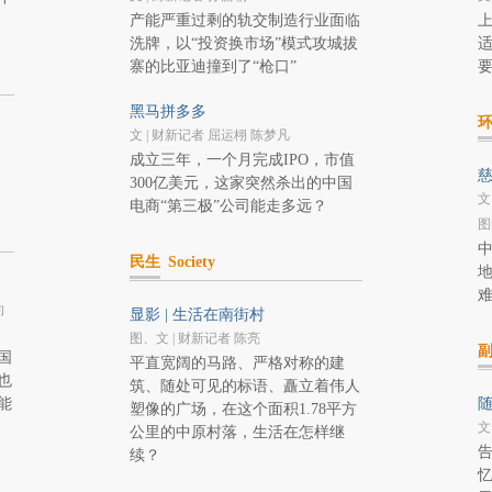
产能严重过剩的轨交制造行业面临
洗牌，以“投资换市场”模式攻城拔
寨的比亚迪撞到了“枪口”
黑马拼多多
文 | 财新记者 屈运栩 陈梦凡
成立三年，一个月完成IPO，市值
300亿美元，这家突然杀出的中国
文
电商“第三极”公司能走多远？
图
民生
Society
约
显影 | 生活在南街村
图、文 | 财新记者 陈亮
国
平直宽阔的马路、严格对称的建
也
筑、随处可见的标语、矗立着伟人
能
随
塑像的广场，在这个面积1.78平方
文
公里的中原村落，生活在怎样继
续？