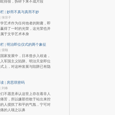
里眩得很，拆碎下来不成片段
栏 | 妙而不真与真而不妙
 | 张宗子
文学艺术作为任何他者的附庸，即
使赢得了一时的光荣，这光荣也并
不属于文学艺术本身
栏 | 明治即位仪式的两个象征
 | 雷颐
在国家发展中，日本曾步入歧途，
陷入军国主义陷阱。明治天皇即位
仪式上，对这种发展与陷阱已有隐
喻
读 | 房思琪密码
 | 刘春
人们不愿意承认这世上存在着非人
的痛苦，所以嫌那些敢于站出来控
诉的人搅扰了和平的气氛，宁可对
喊痛的人嗤之以鼻