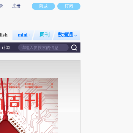
录
注册
商城
订阅
lish
mini+
周刊
数据通
讣闻