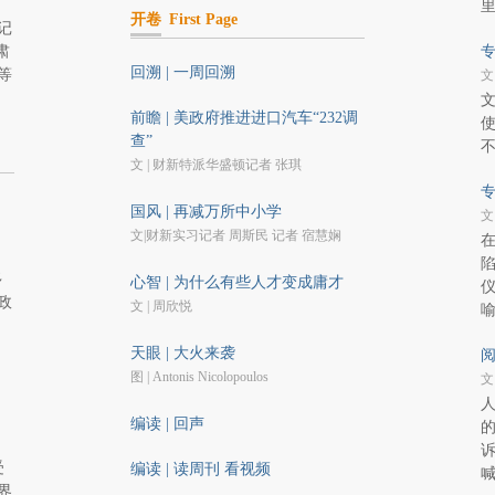
开卷
First Page
记
肃
专
回溯 | 一周回溯
等
文
前瞻 | 美政府推进进口汽车“232调
查”
文 | 财新特派华盛顿记者 张琪
专
国风 | 再减万所中小学
文
文|财新实习记者 周斯民 记者 宿慧娴
多
心智 | 为什么有些人才变成庸才
政
文 | 周欣悦
天眼 | 大火来袭
阅
图 | Antonis Nicolopoulos
文
编读 | 回声
受
编读 | 读周刊 看视频
界