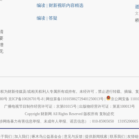
编读 | 财新视听内容精选
逝
文
编读 | 答疑
桥
清
要
增
无
权为财新传媒及/或相关权利人专属所有或持有。未经许可，禁止进行转载、摘编、
880号
京ICP备10026701号-8
|
网信算备110105862729401250013号
|
京公网安备 110105
广播电视节目制作经营许可证：京第01015号
|
出版物经营许可证：第直100013号
Copyright 财新网 All Rights Reserved 版权所有 复制必究
力有害信息举报、未成年人举报、谣言信息）：010-85905050 13195200605 举报邮箱：
关于我们
|
加入我们
|
啄木鸟公益基金会
|
意见与反馈
|
提供新闻线索
|
联系我们
|
友情链