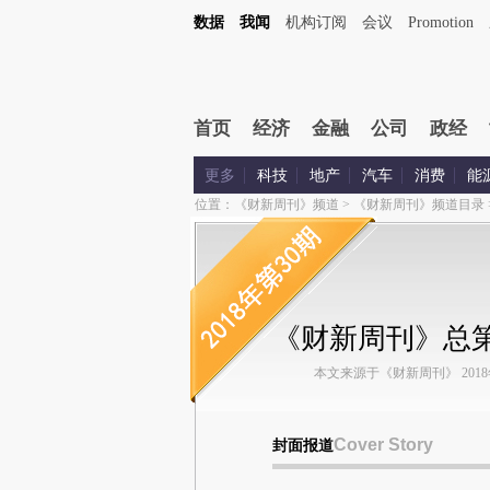
数据
我闻
机构订阅
会议
Promotion
首页
经济
金融
公司
政经
更多
科技
地产
汽车
消费
能
位置：
《财新周刊》频道
>
《财新周刊》频道目录
《财新周刊》总第
本文来源于《财新周刊》 2018年第
Cover Story
封面报道