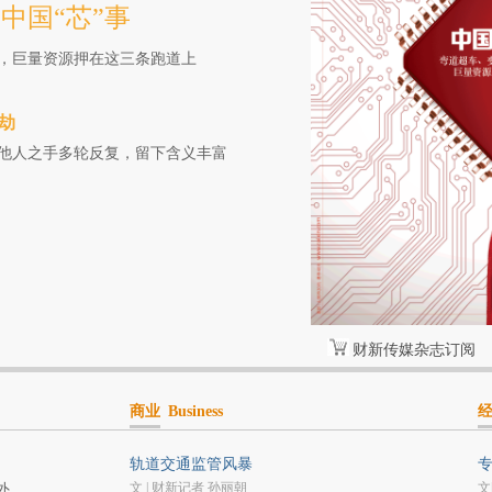
中国“芯”事
，巨量资源押在这三条跑道上
劫
在他人之手多轮反复，留下含义丰富
财新传媒杂志订阅
商业
Business
轨道交通监管风暴
专
文 | 财新记者 孙丽朝
文
外