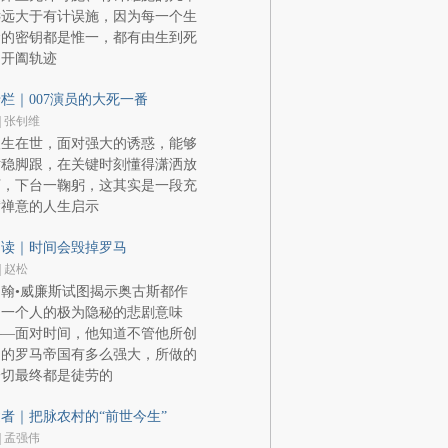
远远大于有计误施，因为每一个生
命的密钥都是惟一，都有由生到死
的开阖轨迹
栏｜007演员的大死一番
| 张钊维
人生在世，面对强大的诱惑，能够
站稳脚跟，在关键时刻懂得潇洒放
下，下台一鞠躬，这其实是一段充
满禅意的人生启示
阅读｜时间会毁掉罗马
| 赵松
翰•威廉斯试图揭示奥古斯都作
为一个人的极为隐秘的悲剧意味
——面对时间，他知道不管他所创
造的罗马帝国有多么强大，所做的
一切最终都是徒劳的
者｜把脉农村的“前世今生”
| 孟强伟