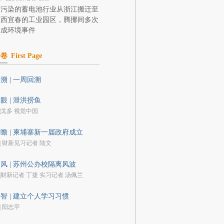
高污染的蓄电池行业从浙江搬迁至
江西宜春的工业园区，腾挪间多次
酿成环境事件
开卷
First Page
溯 | 一周回溯
眼 | 泄洪捞鱼
|戈多 视觉中国
瞻 | 柬埔寨新一届政府成立
| 财新见习记者 陆文
风 | 苏州公办校隔离风波
|财新记者 丁捷 实习记者 汤佩兰
智 | 建立个人学习习惯
| 阳志平