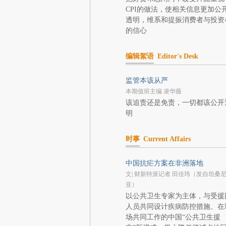
CPI的做法，使相关信息更加公
透明，维系和提振消费者与投资
的信心
编辑絮语
Editor's Desk
监管本该从严
本期值班主编 凌华薇
该追责还是免责，一切都该公开
明
时事
Current Affairs
中国抗疟方案在非洲落地
文| 财新特派记者 田佳玮（发自坦桑
亚）
以公共卫生专家为主体，与受援
人员共同设计疾病防控措施、在
场共同工作的中国“公共卫生援