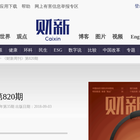
登
应用下载
帮助
网上有害信息举报专区
世界
观点
博客
图片
视频
Eng
源
健康
环科
民生
ESG
数字说
比较
中国改革
专题
>
《财新周刊》第820期
820期
35期 出版日期：2018-09-03