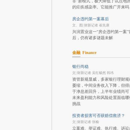
非”新模式，极大降低了试点地
的疟疾感染率。它能推广开来吗
房企违约第一案幕后
文、图| 财新记者 崔先康
兴润置业这一“房企违约第一案”
后，仍有诸多谜题未解
金融
Finance
银行尚稳
文| 财新记者 吴红毓然 韩祎
资管新规显威，多家银行理财规
萎缩，中间业务收入下降，但得
于净息差回升，上半年业绩尚可
未来盈利能力和风险处置面临哪
挑战
投资者损害可否获赔偿救济？
文| 财新记者 张榆
立案难、举证难、执行难、诉讼