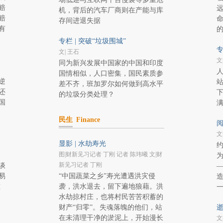
赔
机，背后的汽车厂商则在产能与库
赔
存间进退失据
有
专栏 | 突破“垃圾围城”
专
文| 王石
文
同为新兴发展中国家的中国和印度
国情相似，人口密集，国民素质参
逆
差不齐，班加罗尔如何做到高水平
还
的垃圾分类处理？
国
民生
Finance
文
显影 | 水劫寿光
约
图|财新见习记者 丁刚 记者 陈玮曦 文|财
冲
新见习记者 丁刚
谈
易
“中国蔬菜之乡”寿光遭遇洪灾侵
重
袭，洪水退去，留下遍地狼藉。洪
水劫掠村庄，也将村民苦苦积蓄的
财产“归零”。失魂落魄的他们，站
逝
在未清理干净的淤泥上，开始漫长
文