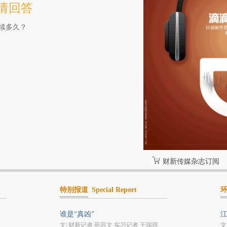
请回答
续多久？
财新传媒杂志订阅
特别报道
Special Report
谁是“真凶”
文| 财新记者 苑苏文 实习记者 王瑞琪
文