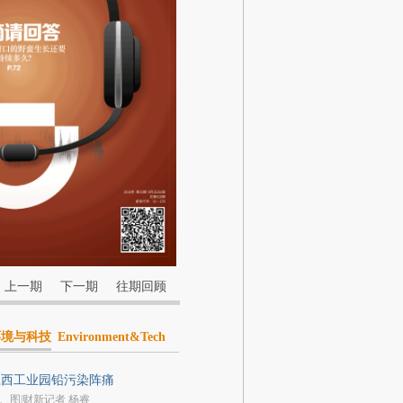
上一期
下一期
往期回顾
环境与科技
Environment&Tech
江西工业园铅污染阵痛
、图|财新记者 杨睿