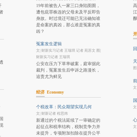
开
19年前被告人一家三口身陷囹圄，
者
遭包庇罪株连的父母未及平反即告
身故。时过境迁可能已无法确知谁
是命案的真凶，那么谁是冤案的真
凶？
冤案发生逻辑
回
文| 财新实习记者 王瑞琪 记者 苑苏文 图|
财新实习记者 王瑞琪
天
透
公安在压力下草率破案，庭审据此
图
裁判，冤案发生后申诉之路漫长，
追责尤为鲜见
前
文
经济
Economy
国
尼
个税改革：民众期望实现几何
文
文| 财新记者 程思炜
国
心
新通过的个税法延续了一审确定的
现
起征点和税率结构，税制竞争力并
文
未提升，专项附加扣除在提升公平