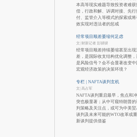
本高等现实难题导致投资者难获
偿，行政和解、诉调对接、先行
付、监管介入等模式的探索或将
效实现对违法者的惩戒
经常项目顺差萎缩何足虑
文| 财新记者 彭骎骎
经常项目顺差持续萎缩甚至出现
差，是国际收支结构优化调整，
是风险信号？会不会显著改变中
宏观经济政策的决策环境？
专栏 | NAFTA谈判玄机
文| 高占军
NAFTA谈判重启最早，焦点和
突也极显著；从中可窥特朗普的
判策略及关注点，或可为中美贸
谈判及未来可能的WTO改革或
新谈判提供借鉴