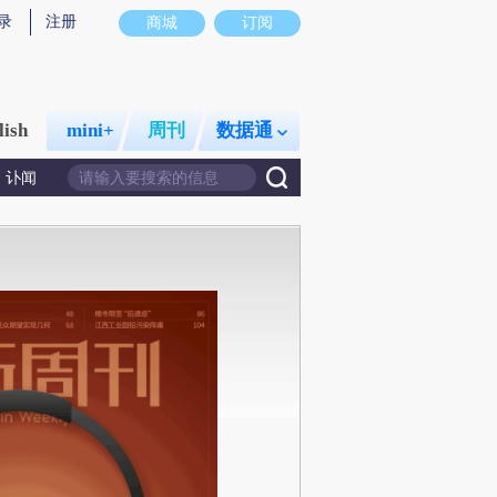
录
注册
商城
订阅
lish
mini+
周刊
数据通
讣闻