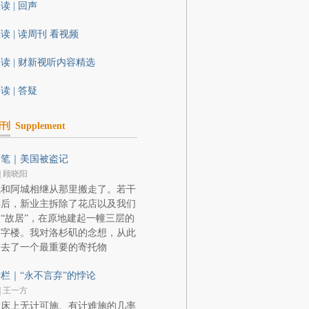
读 | 回声
读 | 读周刊 看视频
读 | 财新视听内容精选
读 | 答疑
副刊
Supplement
随笔｜美国被盗记
| 顾晓阳
我和阿城相继从那里搬走了。若干
年后，新业主拆除了花店以及我们
“故居”，在原地建起一幢三层的
写字楼。我对洛杉矶的念想，从此
失去了一个最重要的寄托物
栏｜“永不言弃”的悖论
| 王一方
临床上无计可施、有计难施的几率