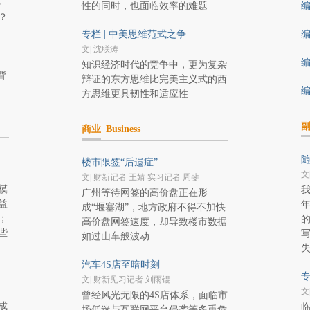
区
性的同时，也面临效率的难题
编
？
专栏 | 中美思维范式之争
编
文| 沈联涛
编
知识经济时代的竞争中，更为复杂
背
辩证的东方思维比完美主义式的西
编
方思维更具韧性和适应性
商业
Business
楼市限签“后遗症”
文
文| 财新记者 王婧 实习记者 周斐
模
广州等待网签的高价盘正在形
益
成“堰塞湖”，地方政府不得不加快
；
的
高价盘网签速度，却导致楼市数据
些
如过山车般波动
汽车4S店至暗时刻
专
文| 财新见习记者 刘雨锟
文
曾经风光无限的4S店体系，面临市
成
场低迷与互联网平台侵袭等多重危