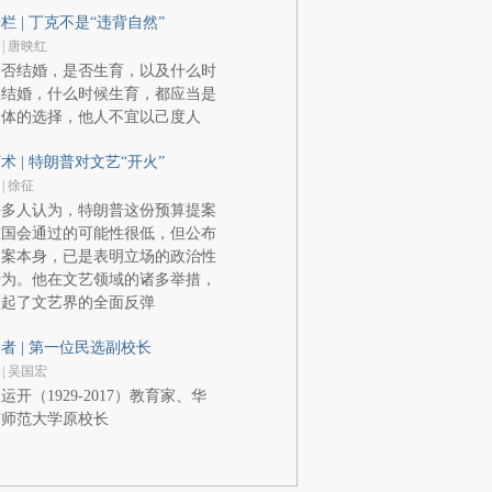
栏 | 丁克不是“违背自然”
 | 唐映红
是否结婚，是否生育，以及什么时
候结婚，什么时候生育，都应当是
个体的选择，他人不宜以己度人
术 | 特朗普对文艺“开火”
 | 徐征
许多人认为，特朗普这份预算提案
在国会通过的可能性很低，但公布
提案本身，已是表明立场的政治性
行为。他在文艺领域的诸多举措，
激起了文艺界的全面反弹
者 | 第一位民选副校长
 | 吴国宏
运开（1929-2017）教育家、华
东师范大学原校长