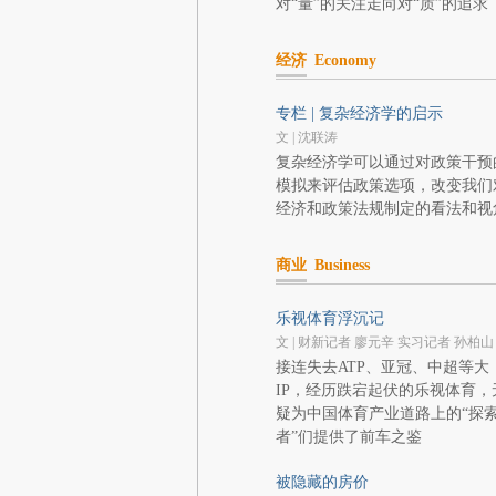
对“量”的关注走向对“质”的追求
经济
Economy
专栏 | 复杂经济学的启示
文 | 沈联涛
复杂经济学可以通过对政策干预
模拟来评估政策选项，改变我们
经济和政策法规制定的看法和视
商业
Business
乐视体育浮沉记
文 | 财新记者 廖元辛 实习记者 孙柏山
接连失去ATP、亚冠、中超等大
IP，经历跌宕起伏的乐视体育，
疑为中国体育产业道路上的“探
者”们提供了前车之鉴
被隐藏的房价