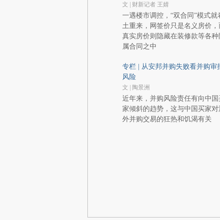
文 | 财新记者 王婧
一遇楼市调控，“双合同”模式就
土重来，网签价只是名义房价，
真实房价则隐藏在装修款等各种
属合同之中
专栏 | 从安邦并购失败看并购审
风险
文 | 陶景洲
近年来，并购风险责任有向中国
家倾斜的趋势，这与中国买家对
外并购交易的狂热和饥渴有关