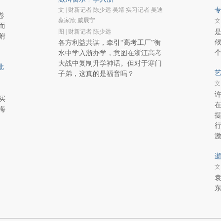
文 | 财新记者 陈少远 吴靖 实习记者 吴迪
专
卷
蔡家欣 戚展宁
文
而
图 | 财新记者 陈少远
附
各方利益共谋，牵引“高考工厂”衡
水中学入浙办学，意图在浙江高考
大战中复制升学神话。但对于寒门
批
艺
子弟，这真的是福音吗？
文
买
海
逝
文
袁