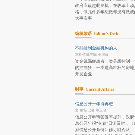
政府应该趁此良机，在改革上动
格，做几件多年想做却没有做成
大事实事
编辑絮语
Editor's Desk
不能控制金融机构的人
本期值班主编 凌华薇
资金饥渴症患者一类是想控制一
的控制狂，一类是高杠杆的房地
开发企业
时事
Current Affairs
信息公开十年待再进
文| 财新记者 单玉晓
信息公开申请答复率提升，政府
息公开年报“交卷”日渐及时，《
府信息公开条例》修订能否从