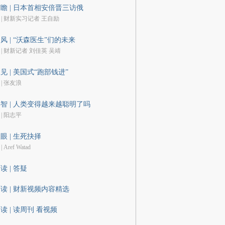
瞻 | 日本首相安倍晋三访俄
 | 财新实习记者 王自励
风 | “沃森医生”们的未来
 | 财新记者 刘佳英 吴靖
见 | 美国式“跑部钱进”
 | 张友浪
智 | 人类变得越来越聪明了吗
 | 阳志平
眼 | 生死抉择
| Aref Watad
读 | 答疑
读 | 财新视频内容精选
读 | 读周刊 看视频