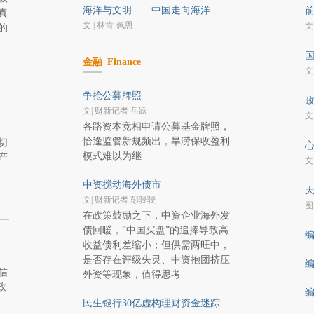
海洋与文明——中国走向海洋
前
真
文 | 林肯·佩恩
文
的
国
金融
Finance
文
争抢公募牌照
政
文| 财新记者 岳跃
文
各路资本竞相申请公募基金牌照，
恰逢监管新规频出，旱涝保收盈利
切
心
模式难以为继
产
文
中资搅动海外债市
天
文| 财新记者 彭骎骎
图 
在政策鼓励之下，中资企业海外发
债回暖，“中国买盘”的追捧导致高
编
收益债利差缩小；但供需两旺中，
是否存在评级失灵、中资抱团挤压
编
信
外资等现象，值得思考
政
编
民生银行30亿虚构理财资金迷踪