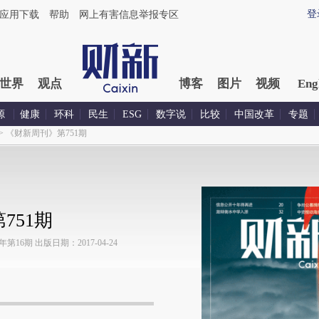
登
应用下载
帮助
网上有害信息举报专区
世界
观点
博客
图片
视频
Eng
源
健康
环科
民生
ESG
数字说
比较
中国改革
专题
>
《财新周刊》第751期
751期
16期 出版日期：2017-04-24