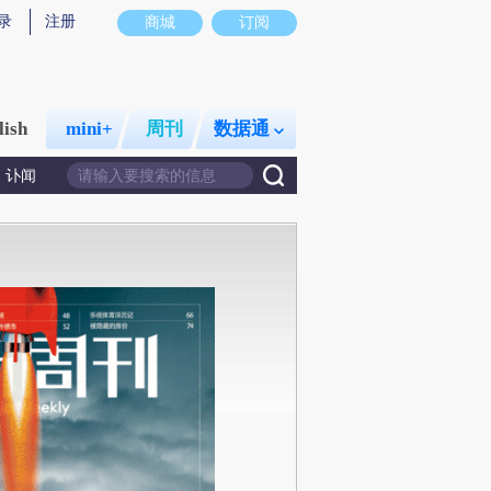
录
注册
商城
订阅
lish
mini+
周刊
数据通
讣闻