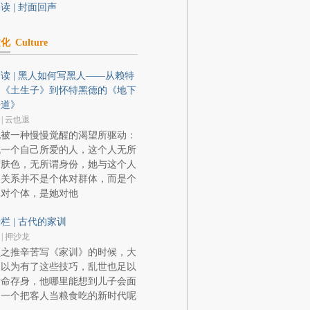
读 | 封面回声
文化
Culture
读 | 黑人如何写黑人——从赖特
的《土生子》到怀特黑德的《地下
铁道》
 | 云也退
她被一种慢慢觉醒的渴望所驱动：
找一个自己所爱的人，这个人无所
谓肤色，无所谓身份，她与这个人
的关系并不是个体对群体，而是个
体对个体，是她对他
栏 | 古代的家训
 | 押沙龙
颜之推辛苦写《家训》的时候，大
约以为有了这些技巧，乱世也足以
活命存身，他哪里能想到儿子会面
临一个把客人当粮食吃的新时代呢