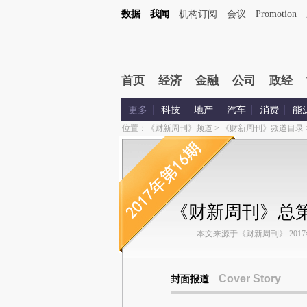
数据
我闻
机构订阅
会议
Promotion
首页
经济
金融
公司
政经
更多
科技
地产
汽车
消费
能
位置：
《财新周刊》频道
>
《财新周刊》频道目录
《财新周刊》总第
本文来源于《财新周刊》 2017年第
Cover Story
封面报道