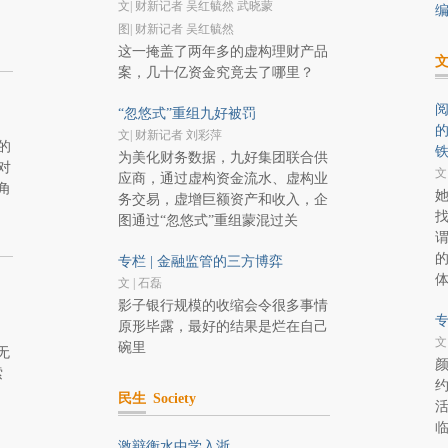
文| 财新记者 吴红毓然 武晓蒙
编
图| 财新记者 吴红毓然
这一掩盖了两年多的虚构理财产品
案，几十亿资金究竟去了哪里？
阅
“忽悠式”重组九好被罚
文| 财新记者 刘彩萍
的
为美化财务数据，九好集团联合供
对
文
应商，通过虚构资金流水、虚构业
角
务交易，虚增巨额资产和收入，企
图通过“忽悠式”重组蒙混过关
专栏 | 金融监管的三方博弈
文 | 石磊
影子银行规模的收缩会令很多事情
专
原形毕露，最好的结果是烂在自己
文
碗里
无
索
民生
Society
激辩衡水中学入浙