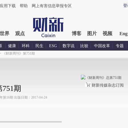
登
应用下载
帮助
网上有害信息举报专区
世界
观点
博客
图片
视频
Eng
源
健康
环科
民生
ESG
数字说
比较
中国改革
专题
>
《财新周刊》第751期
财新传媒杂志订阅
751期
16期 出版日期：2017-04-24