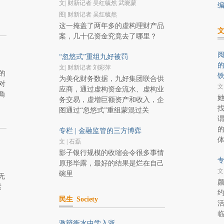
文| 财新记者 吴红毓然 武晓蒙
编
图| 财新记者 吴红毓然
这一掩盖了两年多的虚构理财产品
案，几十亿资金究竟去了哪里？
阅
“忽悠式”重组九好被罚
文| 财新记者 刘彩萍
的
为美化财务数据，九好集团联合供
对
文
应商，通过虚构资金流水、虚构业
角
务交易，虚增巨额资产和收入，企
图通过“忽悠式”重组蒙混过关
专栏 | 金融监管的三方博弈
文 | 石磊
影子银行规模的收缩会令很多事情
专
原形毕露，最好的结果是烂在自己
文
碗里
无
索
民生
Society
激辩衡水中学入浙