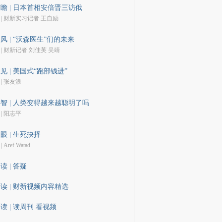
瞻 | 日本首相安倍晋三访俄
 | 财新实习记者 王自励
风 | “沃森医生”们的未来
 | 财新记者 刘佳英 吴靖
见 | 美国式“跑部钱进”
 | 张友浪
智 | 人类变得越来越聪明了吗
 | 阳志平
眼 | 生死抉择
| Aref Watad
读 | 答疑
读 | 财新视频内容精选
读 | 读周刊 看视频