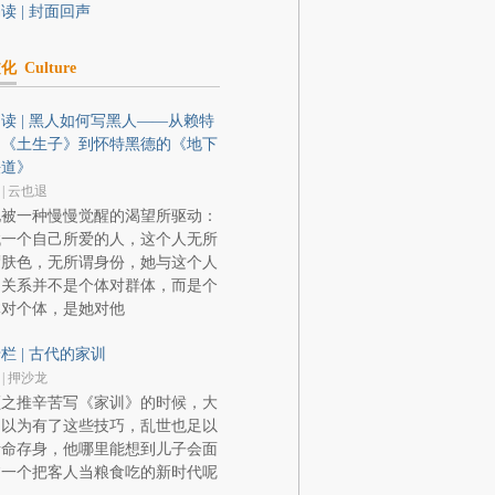
读 | 封面回声
文化
Culture
读 | 黑人如何写黑人——从赖特
的《土生子》到怀特黑德的《地下
铁道》
 | 云也退
她被一种慢慢觉醒的渴望所驱动：
找一个自己所爱的人，这个人无所
谓肤色，无所谓身份，她与这个人
的关系并不是个体对群体，而是个
体对个体，是她对他
栏 | 古代的家训
 | 押沙龙
颜之推辛苦写《家训》的时候，大
约以为有了这些技巧，乱世也足以
活命存身，他哪里能想到儿子会面
临一个把客人当粮食吃的新时代呢