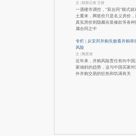
文 | 财新记者 王婧
一遇楼市调控，“双合同”模式就
土重来，网签价只是名义房价，
真实房价则隐藏在装修款等各种
属合同之中
专栏 | 从安邦并购失败看并购审
风险
文 | 陶景洲
近年来，并购风险责任有向中国
家倾斜的趋势，这与中国买家对
外并购交易的狂热和饥渴有关