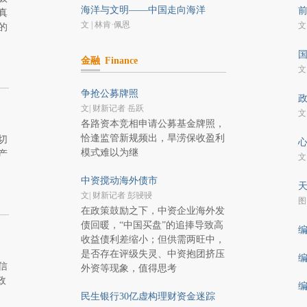
海洋与文明——中国走向海洋
前
真
文 | 林肯·佩恩
文
的
国
金融
Finance
文
争抢公募牌照
政
文| 财新记者 岳跃
文
各路资本竞相申请公募基金牌照，
恰逢监管新规频出，旱涝保收盈利
切
心
模式难以为继
产
文
中资搅动海外债市
天
文| 财新记者 彭骎骎
图 
在政策鼓励之下，中资企业海外发
债回暖，“中国买盘”的追捧导致高
编
收益债利差缩小；但供需两旺中，
是否存在评级失灵、中资抱团挤压
编
信
外资等现象，值得思考
政
编
民生银行30亿虚构理财资金迷踪