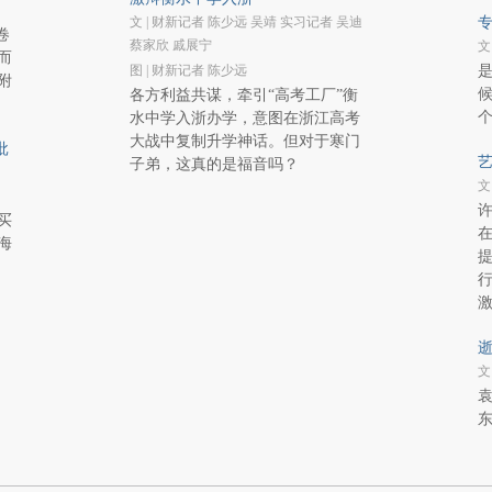
文 | 财新记者 陈少远 吴靖 实习记者 吴迪
专
卷
蔡家欣 戚展宁
文
而
图 | 财新记者 陈少远
附
各方利益共谋，牵引“高考工厂”衡
水中学入浙办学，意图在浙江高考
大战中复制升学神话。但对于寒门
批
艺
子弟，这真的是福音吗？
文
买
海
逝
文
袁