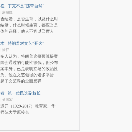
栏 | 丁克不是“违背自然”
 | 唐映红
是否结婚，是否生育，以及什么时
候结婚，什么时候生育，都应当是
个体的选择，他人不宜以己度人
术 | 特朗普对文艺“开火”
 | 徐征
许多人认为，特朗普这份预算提案
在国会通过的可能性很低，但公布
提案本身，已是表明立场的政治性
行为。他在文艺领域的诸多举措，
激起了文艺界的全面反弹
者 | 第一位民选副校长
 | 吴国宏
运开（1929-2017）教育家、华
东师范大学原校长