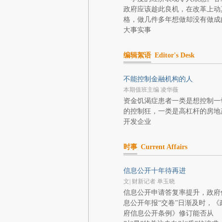
政府应该趁此良机，在改革上动
格，做几件多年想做却没有做成
大事实事
编辑絮语
Editor's Desk
不能控制金融机构的人
本期值班主编 凌华薇
资金饥渴症患者一类是想控制一
的控制狂，一类是高杠杆的房地
开发企业
时事
Current Affairs
信息公开十年待再进
文| 财新记者 单玉晓
信息公开申请答复率提升，政府
息公开年报“交卷”日渐及时，《
府信息公开条例》修订能否从