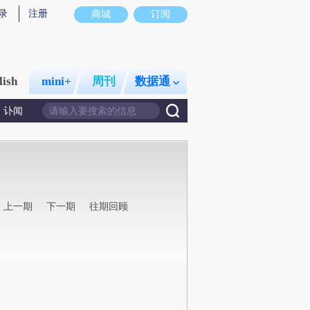
录
注册
商城
订阅
lish
mini+
周刊
数据通
讣闻
上一期
下一期
往期回顾