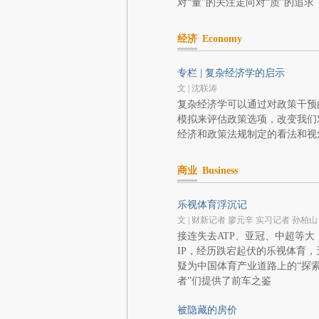
对“量”的关注走向对“质”的追求
经济
Economy
专栏 | 复杂经济学的启示
文 | 沈联涛
复杂经济学可以通过对政策干预
模拟来评估政策选项，改变我们
经济和政策法规制定的看法和视
商业
Business
乐视体育浮沉记
文 | 财新记者 廖元辛 实习记者 孙柏山
接连失去ATP、亚冠、中超等大
IP，经历跌宕起伏的乐视体育，
疑为中国体育产业道路上的“探
者”们提供了前车之鉴
被隐藏的房价