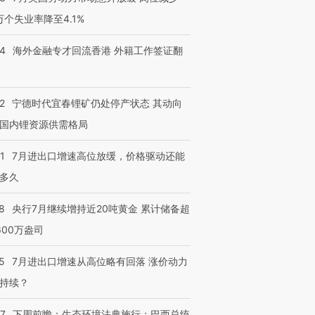
3万个失业率降至4.1%
14
海外金融专才回流香港 外籍工作签证翻
2
宁德时代宜春锂矿仍处停产状态 其动向
国内锂资源供需格局
1
7月进出口增速高位放缓，价格驱动还能
多久
8
央行7月继续增持近20吨黄金 累计储备超
600万盎司
跨国走私7万
视线｜被称为“蟑螂”的印
视线｜“入侵”还是“人道危
5
7月进出口增速从高位略有回落 涨价动力
检体内含3种
度Z世代 用街头抗争将教
机”？难民潮撕裂西班牙
秘鲁纳斯
持续？
育部长拱下台
飞地休达
13人遇难
07
下周前瞻：生态环境法典施行；巴西总统