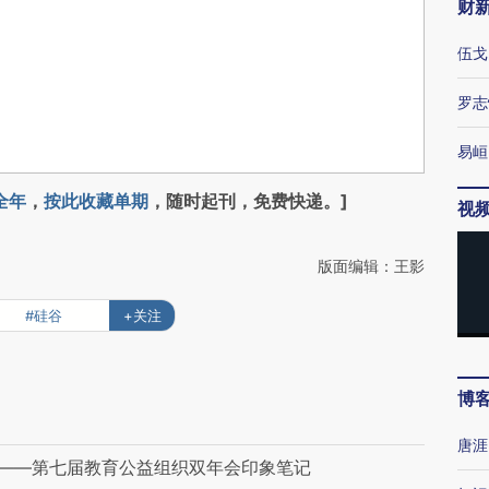
财
伍戈
罗志
易峘
全年
，
按此收藏单期
，随时起刊，免费快递。]
视
版面编辑：王影
#硅谷
+关注
博
唐涯
”——第七届教育公益组织双年会印象笔记