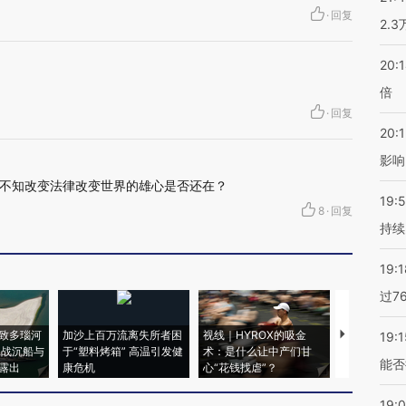
·
回复
2.
20:
倍
·
回复
20:1
影响
不知改变法律改变世界的雄心是否还在？
19:5
8
·
回复
持续
19:1
过7
致多瑙河
加沙上百万流离失所者困
视线｜HYROX的吸金
马航飞行员
19:1
二战沉船与
于“塑料烤箱” 高温引发健
术：是什么让中产们甘
粒摇头丸 尿
能否
露出
康危机
心“花钱找虐”？
毒品
19: