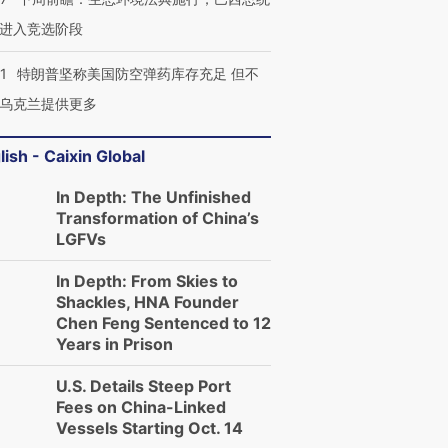
进入竞选阶段
1
特朗普坚称美国防空弹药库存充足 但不
进第四届链博
【商旅对话】华住集团
技“链”接产
【特别呈现】寻找100种
CFO：不靠规模取胜，华
【特别呈
乌克兰提供更多
有意思的生活方式·第三对
住三大增长引擎是什么？
有意思的
lish - Caixin Global
In Depth: The Unfinished
Transformation of China’s
LGFVs
In Depth: From Skies to
Shackles, HNA Founder
Chen Feng Sentenced to 12
Years in Prison
U.S. Details Steep Port
Fees on China-Linked
Vessels Starting Oct. 14