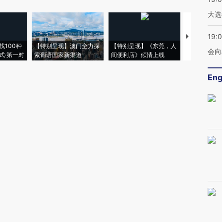
大选
19:0
【推广】走
找100种
【特别呈现】澳门全力探
【特别呈现】《东莞，人
会，让数智科
会向
式·第一对
索葡语国家新渠道
间便利店》倾情上线
业
Eng