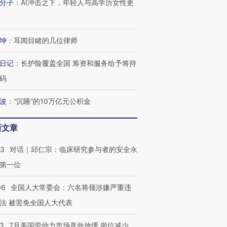
分子
：
AI冲击之下，年轻人与高学历女性更
坤
：
耳闻目睹的几位律师
日记
：
长护险覆盖全国 筹资和服务给予将持
码
波
：
“沉睡”的10万亿元公积金
新文章
53
对话｜邱仁宗：临床研究参与者的安全永
第一位
06
全国人大常委会：六名将领涉嫌严重违
法 被罢免全国人大代表
43
7月美国劳动力市场意外放缓 岗位减少