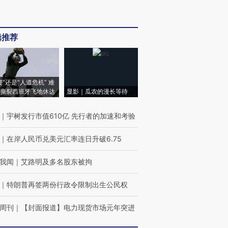
辑推荐
侵”还是“人道危机” 难
撕裂西班牙飞地休达
显影｜瓜农的漫长等待
｜
宇树发行市值610亿 先行者的加速和考验
｜
在岸人民币兑美元汇率连日升破6.75
我闻
｜
艾路明及多名股东被拘
｜
特朗普再签两份行政令限制出生公民权
周刊
｜
【封面报道】电力现货市场元年突进