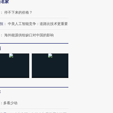
新名家
：
停不下来的价格？
恒
：
中美人工智能竞争：道路比技术更重要
：
海外能源供给缺口对中国的影响
频
客
：
多看少动