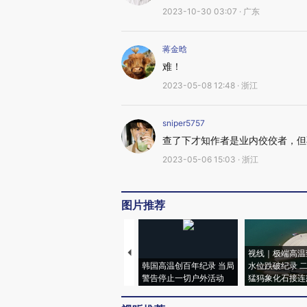
2023-10-30 03:07 · 广东
蒋金晗
难！
2023-05-08 12:48 · 浙江
sniper5757
查了下才知作者是业内佼佼者，但
2023-05-06 15:03 · 浙江
图片推荐
视线｜极端高温
韩国高温创百年纪录 当局
水位跌破纪录 
警告停止一切户外活动
猛犸象化石接连