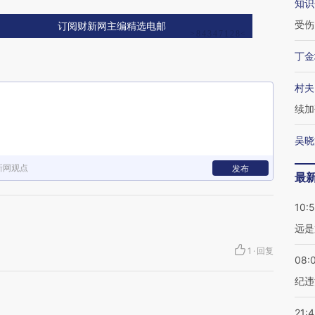
知识
受伤
订阅财新网主编精选电邮
丁金
村夫
续加
吴晓
新网观点
发布
最
10:
远是
1
·
回复
08:
纪违
21: