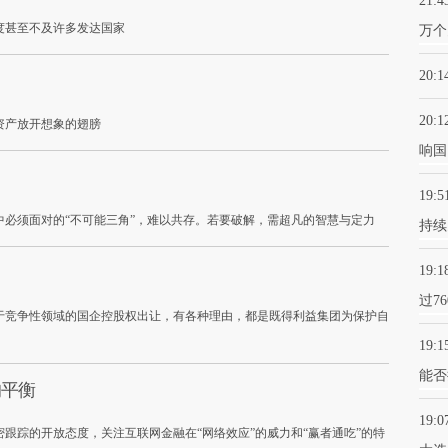
21:4
度甚至不及许多发达国家
万个
20:1
20:1
资产放开想象的翅膀
响国
19:5
必须面对的“不可能三角”，难以共存。若要破解，需超凡的智慧与定力
持续
19:1
过7
于竞争性领域的国企控股权出让，有各种理由，都是既得利益集团为保护自
19:1
能否
的平衡
19:0
跟踪的开放态度，关注互联网金融在“网络效应”的威力和“赢者通吃”的特