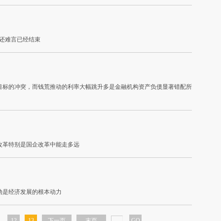
还难言已经结束
目标的冲突，而钱荒推动的利率大幅跳升多是金融机构资产负债显著错配所
改革特别是国企改革中能走多远
动是经济发展的根本动力
...
12
13
下一页
末页
GO