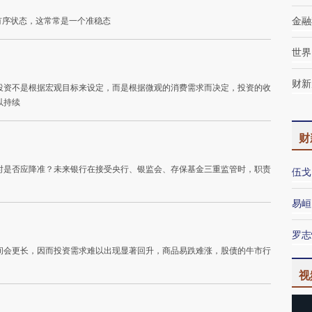
有序状态，这常常是一个准稳态
金融
世界
财新
投资不是根据宏观目标来设定，而是根据微观的消费需求而决定，投资的收
以持续
财
时是否应降准？未来银行在接受央行、银监会、存保基金三重监管时，职责
伍戈
易峘
罗志
间会更长，因而投资需求难以出现显著回升，商品易跌难涨，股债的牛市行
视