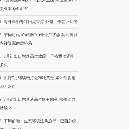
3
7月美国劳动力市场意外放缓 岗位减少2.3
失业率降至4.1%
4
海外金融专才回流香港 外籍工作签证翻倍
2
宁德时代宜春锂矿仍处停产状态 其动向影
内锂资源供需格局
1
7月进出口增速高位放缓，价格驱动还能
多久
8
央行7月继续增持近20吨黄金 累计储备超
600万盎司
5
7月进出口增速从高位略有回落 涨价动力
持续？
7
下周前瞻：生态环境法典施行；巴西总统