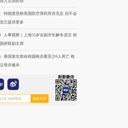
进入竞选阶段
1
特朗普坚称美国防空弹药库存充足 但不会
克兰提供更多
4
人事观察｜上海55岁女副市长解冬进京 候
国侨联副主席
5
泰国发生致命校园枪击案至少6人死亡 枪
父母亦被杀
财新微信