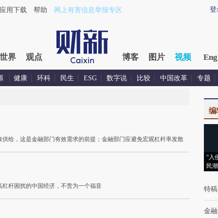
登
应用下载
帮助
网上有害信息举报专区
世界
观点
博客
图片
视频
Eng
源
健康
环科
民生
ESG
数字说
比较
中国改革
专题
编
效供给，这是金融部门有效需求的前提；金融部门应避免宏观杠杆率发散
“入
民潮
高杠杆困扰的中国经济，不啻为一个福音
特稿
金融