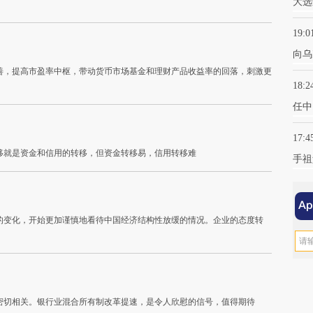
大选
19:0
向乌
善，提高市盈率中枢，带动货币市场基金和理财产品收益率的回落，刺激更
18:2
任中
17:4
移就是资金和信用的转移，但资金转移易，信用转移难
手祖
的变化，开始更加谨慎地看待中国经济结构性放缓的情况。企业的态度转
密切相关。银行业混合所有制改革提速，是令人欣慰的信号，值得期待