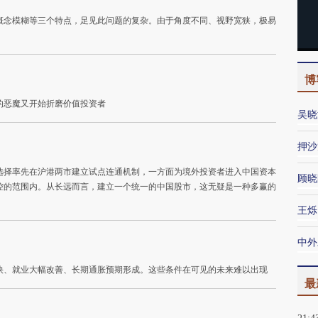
概念模糊等三个特点，足见此问题的复杂。由于角度不同、视野宽狭，极易
博
的恶魔又开始折磨价值投资者
吴晓
押沙
选择率先在沪港两市建立试点连通机制，一方面为境外投资者进入中国资本
顾晓
控的范围内。从长远而言，建立一个统一的中国股市，这无疑是一种多赢的
王烁
中外
快、就业大幅改善、长期通胀预期形成。这些条件在可见的未来难以出现
最