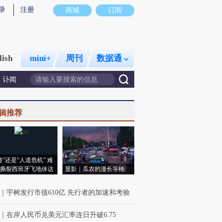
录
注册
商城
订阅
lish
mini+
周刊
数据通
讣闻
辑推荐
侵”还是“人道危机” 难
撕裂西班牙飞地休达
显影｜瓜农的漫长等待
｜
宇树发行市值610亿 先行者的加速和考验
｜
在岸人民币兑美元汇率连日升破6.75