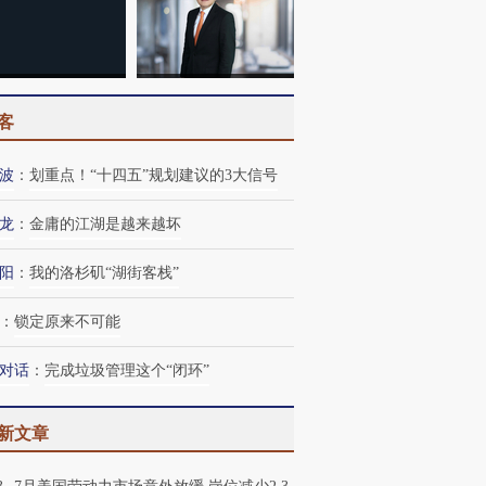
客
波
：
划重点！“十四五”规划建议的3大信号
龙
：
金庸的江湖是越来越坏
阳
：
我的洛杉矶“湖街客栈”
：
锁定原来不可能
对话
：
完成垃圾管理这个“闭环”
新文章