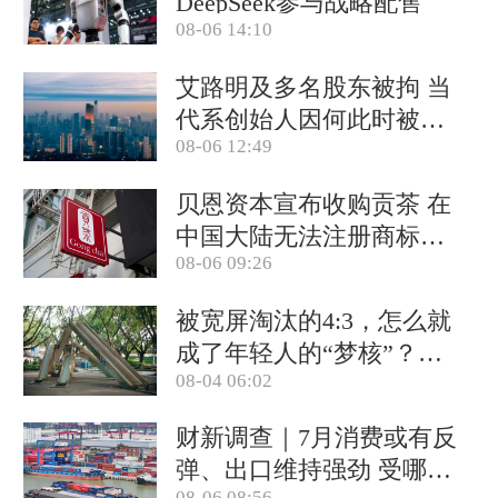
DeepSeek参与战略配售
08-06 14:10
艾路明及多名股东被拘 当
代系创始人因何此时被清
08-06 12:49
算
贝恩资本宣布收购贡茶 在
中国大陆无法注册商标后
08-06 09:26
退出市场
被宽屏淘汰的4:3，怎么就
成了年轻人的“梦核”？｜
08-04 06:02
热点
财新调查｜7月消费或有反
弹、出口维持强劲 受哪些
08-06 08:56